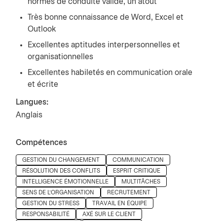
normes de conduite valide, un atout
Très bonne connaissance de Word, Excel et
Outlook
Excellentes aptitudes interpersonnelles et
organisationnelles
Excellentes habiletés en communication orale
et écrite
Langues:
Anglais
Compétences
Press space or enter keys to toggle section visibility
GESTION DU CHANGEMENT
COMMUNICATION
RÉSOLUTION DES CONFLITS
ESPRIT CRITIQUE
INTELLIGENCE ÉMOTIONNELLE
MULTITÂCHES
SENS DE L'ORGANISATION
RECRUTEMENT
GESTION DU STRESS
TRAVAIL EN ÉQUIPE
RESPONSABILITÉ
AXÉ SUR LE CLIENT