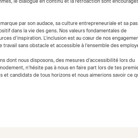
mes, le dialogue en continu et la rétroaction sont encouragés
arque par son audace, sa culture entrepreneuriale et sa pas
ositif dans la vie des gens. Nos valeurs fondamentales de
sources d’inspiration. L’inclusion est au cœur de nos engagemen
de travail sans obstacle et accessible à l’ensemble des employé
s dont nous disposons, des mesures d’accessibilité lors du
odement, n’hésite pas à nous en faire part lors de tes premi
 et candidats de tous horizons et nous aimerions savoir ce q