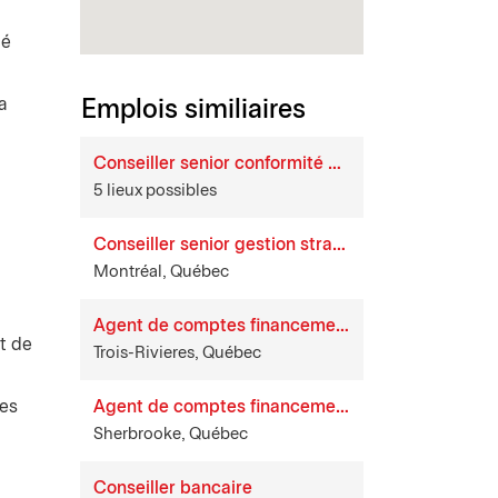
ié
a
Emplois similiaires
Conseiller senior conformité protection des consommateurs
5 lieux possibles
Conseiller senior gestion stratégique des fournisseurs
Montréal, Québec
Agent de comptes financement
et de
Trois-Rivieres, Québec
tes
Agent de comptes financement
Sherbrooke, Québec
Conseiller bancaire