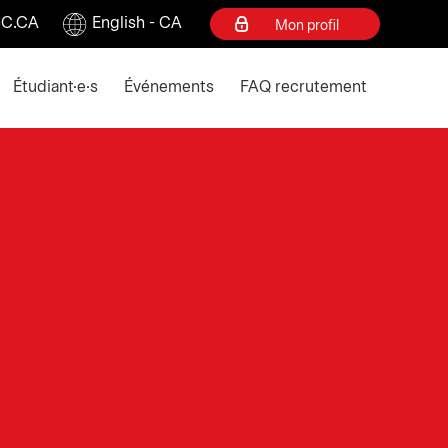
C.CA
English - CA
Mon profil
ey to collapse
Étudiant·e·s
Événements
FAQ recrutement