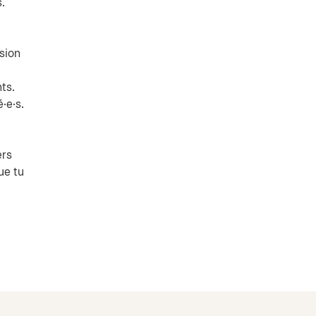
.
sion
ts.
·e·s.
ers
ue tu