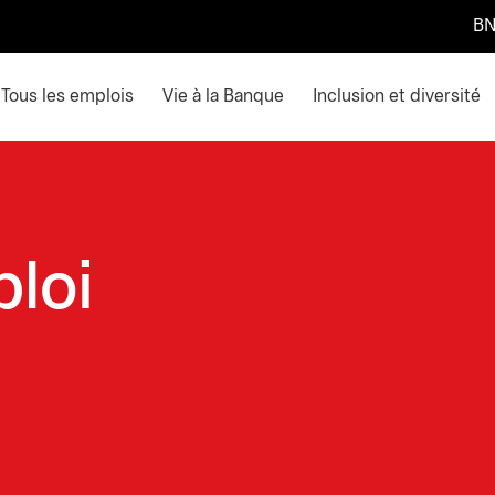
BN
ain menu. Press enter or space keys to expands and escape k
Tous les emplois
Vie à la Banque
Inclusion et diversité
ploi