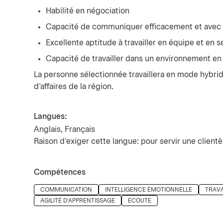
Habilité en négociation
Capacité de communiquer efficacement et avec
Excellente aptitude à travailler en équipe et en se
Capacité de travailler dans un environnement e
La personne sélectionnée travaillera en mode hybri
d’affaires de la région.
Langues:
Anglais, Français
Raison d’exiger cette langue: pour servir une clientè
Compétences
Press space or enter keys to toggle section visibility
COMMUNICATION
INTELLIGENCE ÉMOTIONNELLE
TRAVA
AGILITÉ D'APPRENTISSAGE
ÉCOUTE