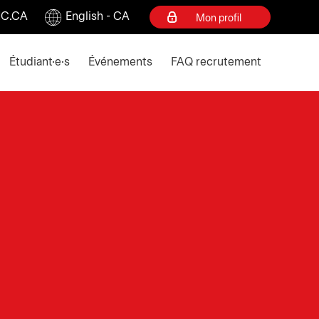
C.CA
English - CA
Mon profil
ey to collapse
Étudiant·e·s
Événements
FAQ recrutement