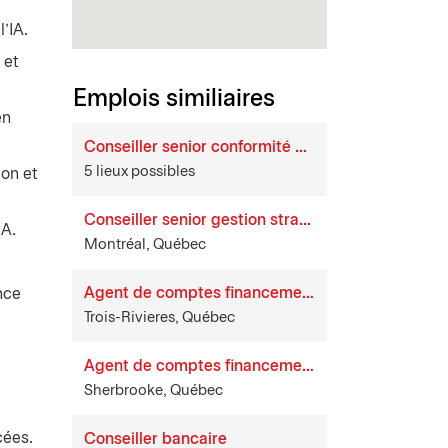
l’IA.
 et
Emplois similiaires
en
Conseiller senior conformité protection des consommateurs
5 lieux possibles
ion et
Conseiller senior gestion stratégique des fournisseurs
IA.
Montréal, Québec
Agent de comptes financement
nce
Trois-Rivieres, Québec
Agent de comptes financement
Sherbrooke, Québec
cées.
Conseiller bancaire