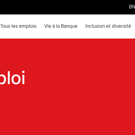
BN
ain menu. Press enter or space keys to expands and escape k
Tous les emplois
Vie à la Banque
Inclusion et diversité
ploi