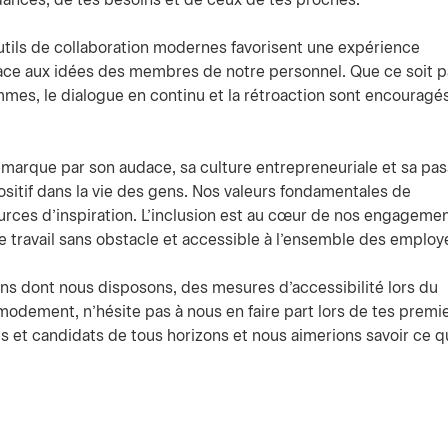
ndances, de tes besoins et de ceux de tes proches.
tils de collaboration modernes favorisent une expérience
ce aux idées des membres de notre personnel. Que ce soit p
mes, le dialogue en continu et la rétroaction sont encouragés
arque par son audace, sa culture entrepreneuriale et sa pas
ositif dans la vie des gens. Nos valeurs fondamentales de
sources d’inspiration. L’inclusion est au cœur de nos engagemen
de travail sans obstacle et accessible à l’ensemble des employé
s dont nous disposons, des mesures d’accessibilité lors du
odement, n’hésite pas à nous en faire part lors de tes premi
 et candidats de tous horizons et nous aimerions savoir ce q