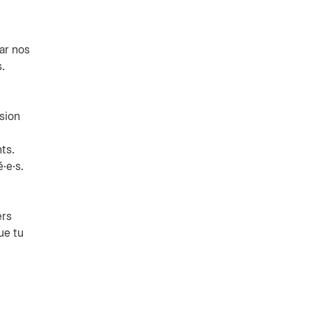
ar nos
.
sion
ts.
·e·s.
ers
ue tu