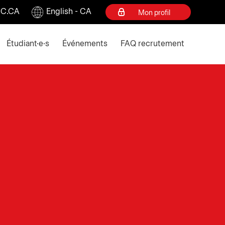
C.CA
English - CA
Mon profil
ey to collapse
Étudiant·e·s
Événements
FAQ recrutement