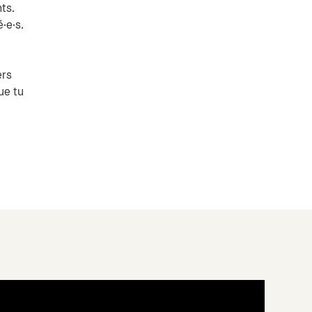
ts.
·e·s.
ers
ue tu