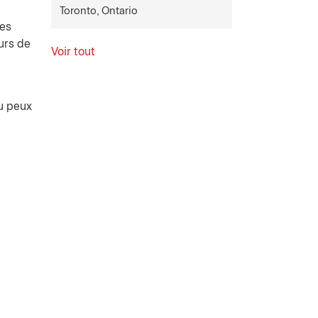
Toronto, Ontario
les
urs de
Voir tout
Tu peux
t