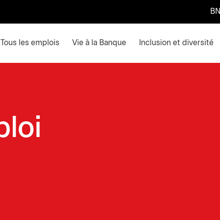
BN
ain menu. Press enter or space keys to expands and escape k
Tous les emplois
Vie à la Banque
Inclusion et diversité
ploi