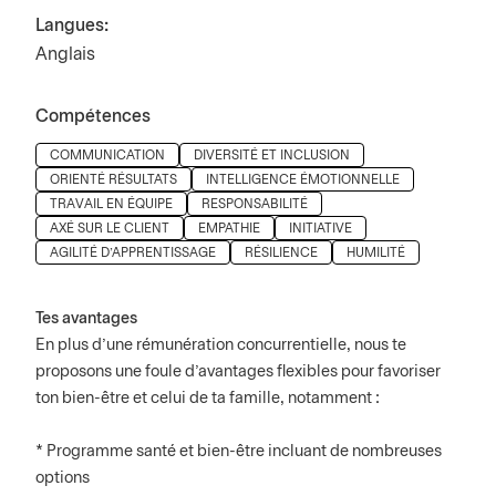
Langues:
Anglais
Compétences
Press space or enter keys to toggle section visibility
COMMUNICATION
DIVERSITÉ ET INCLUSION
ORIENTÉ RÉSULTATS
INTELLIGENCE ÉMOTIONNELLE
TRAVAIL EN ÉQUIPE
RESPONSABILITÉ
AXÉ SUR LE CLIENT
EMPATHIE
INITIATIVE
AGILITÉ D'APPRENTISSAGE
RÉSILIENCE
HUMILITÉ
Tes avantages
En plus d’une rémunération concurrentielle, nous te
proposons une foule d’avantages flexibles pour favoriser
ton bien-être et celui de ta famille, notamment :
* Programme santé et bien-être incluant de nombreuses
options