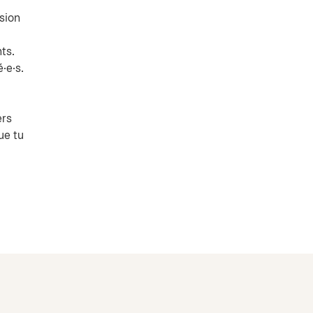
sion
ts.
·e·s.
ers
ue tu