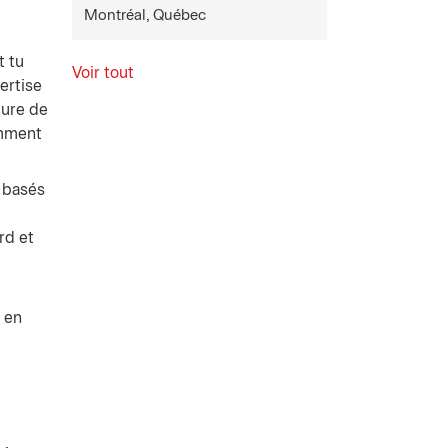
Montréal, Québec
t tu
Voir tout
ertise
ture de
amment
 basés
rd et
 en