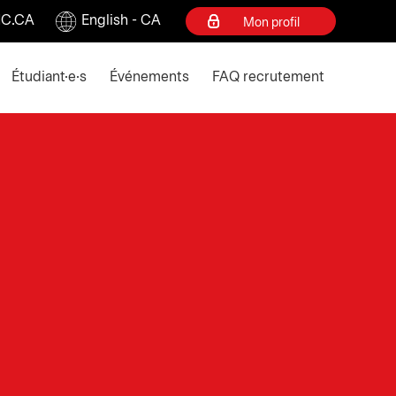
C.CA
English - CA
Mon profil
ey to collapse
Étudiant·e·s
Événements
FAQ recrutement