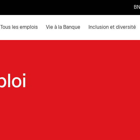
BN
ain menu. Press enter or space keys to expands and escape k
Tous les emplois
Vie à la Banque
Inclusion et diversité
ploi