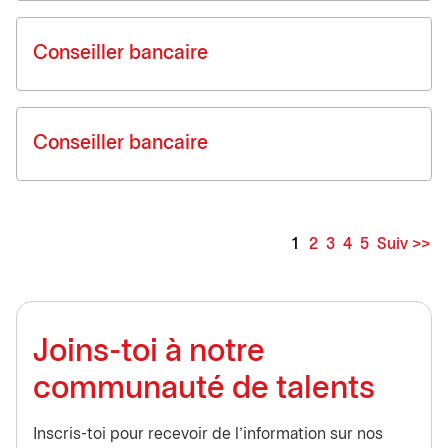
Conseiller bancaire
Conseiller bancaire
1
2
3
4
5
Suiv >>
Page
Joins-toi à notre
communauté de talents
Inscris-toi pour recevoir de l'information sur nos