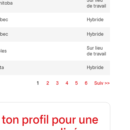
Sur lieu
nitoba
de travail
ébec
Hybride
ébec
Hybride
Sur lieu
bles
de travail
ta
Hybride
1
2
3
4
5
6
Suiv >>
Page
ton profil pour une