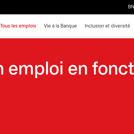
BN
ain menu. Press enter or space keys to expands and escape k
Tous les emplois
Vie à la Banque
Inclusion et diversité
 emploi en fonc