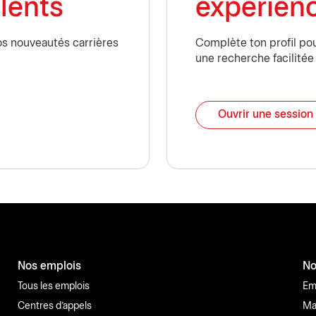
lents
expérien
nos nouveautés carrières
Complète ton profil pou
une recherche facilitée
Ouvrir une session
Nos emplois
No
Tous les emplois
Em
Centres d'appels
Ma