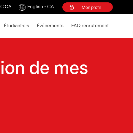
C.CA
English - CA
Mon profil
ey to collapse
Étudiant·e·s
Événements
FAQ recrutement
tion de mes