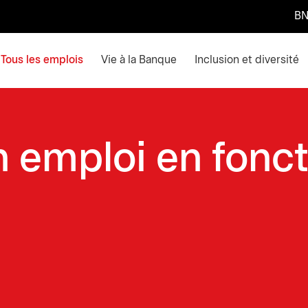
BN
ain menu. Press enter or space keys to expands and escape k
Tous les emplois
Vie à la Banque
Inclusion et diversité
 emploi en fonc