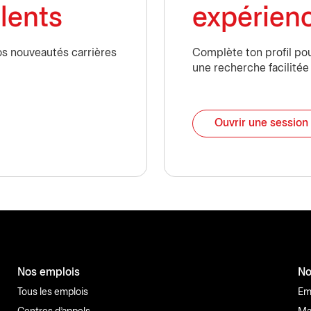
lents
expérien
nos nouveautés carrières
Complète ton profil pou
une recherche facilitée
Ouvrir une session
Nos emplois
No
Tous les emplois
Em