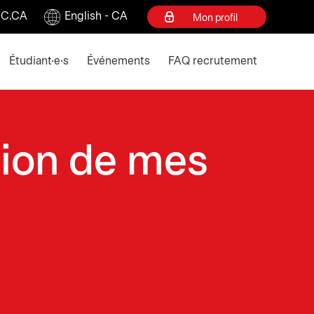
C.CA
English - CA
Mon profil
ey to collapse
Étudiant·e·s
Événements
FAQ recrutement
tion de mes